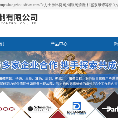
p://hangzhou.sffwx.com/">力士乐比例阀,伺服阀清洗,柱塞泵维
们
产品中心
新
务
联系我们