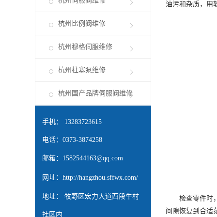
杭州伺服阀维修
油污和杂质，用
杭州比例阀维修
杭州穆格伺服维修
杭州柱塞泵维修
杭州国产品牌伺服阀维修
手机： 13283723615
电话：0373-3874258
邮箱：
1582544163@qq.com
网址：
http://hangzhou.sffwx.com/
地址： 牧野区宏力大道西段牛村
检查零件时，会
间隙恢复到合适
社区内