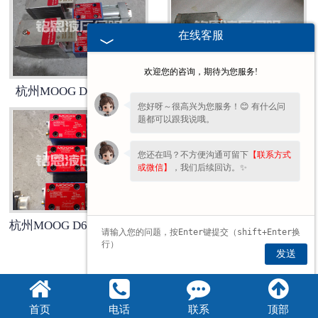
杭州比例阀维修
在线客服
杭州穆格伺服维修
欢迎您的咨询，期待为您服务!
杭州MOOG D633伺服阀
杭州moog D633伺服阀
杭州柱塞泵维修
您好呀～很高兴为您服务！😊 有什么问
题都可以跟我说哦。
杭州国产品牌伺服阀维修
您还在吗？不方便沟通可留下
【联系方式
或微信】
，我们后续回访。✨
杭州MOOG D633伺服阀维修
杭州MOOG D633伺服阀清洗
发送
1
2
3
»
首页
电话
联系
顶部